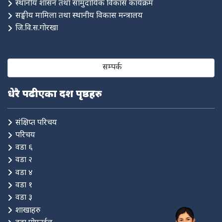
स्थानीय शासन तथा सामुदायिक विकास कार्यक्रम
सङ्घीय मामिला तथा स्थानीय विकास मन्त्रालय
जि.वि.स.गोरखा
सम्पर्क
धेरै पढीएका दश पृष्ठहरु
संक्षिप्त परिचय
परिचय
वडा ६
वडा २
वडा ४
वडा १
वडा ३
शाखाहरु