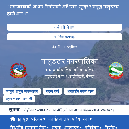
"समाजबादको आधार निर्माणको अभियान, सून्दर र समृद्ध पालुङटार
हाम्रो शान ।"
कर्मचारी विवरण
नागरिक वडापत्र
नेपाली
|
English
पालुङटार नगरपालिका
नगर कार्यपालिकाको कार्यालय
पालुङ्टार न.पा–५, ठाँटीपोखरी, गोरखा
कानुनी उजुरी व्यवस्थापन
घटना दर्ता
अनलाईन नक्सा पास
श्रम संसार प्रणाली
सूचना
तेर्हौ नगर सभाबाट पारित नीति, योजना तथा कार्यक्रम आ.व. २०८०/८१
गृह पृष्ठ
परिचय
कार्यक्रम तथा परियोजना
विधुतीय शुसासन सेवा
सूचना
शाखाहरु
प्रतिबेदन
निर्णय