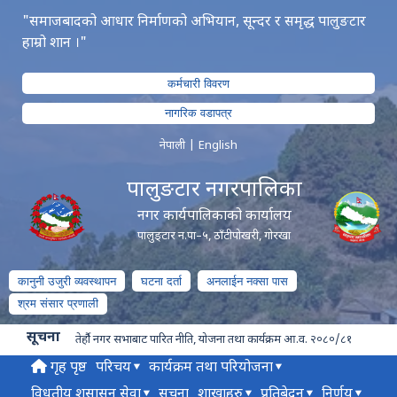
"समाजबादको आधार निर्माणको अभियान, सून्दर र समृद्ध पालुङटार
हाम्रो शान ।"
कर्मचारी विवरण
नागरिक वडापत्र
नेपाली
|
English
पालुङटार नगरपालिका
नगर कार्यपालिकाको कार्यालय
पालुङ्टार न.पा–५, ठाँटीपोखरी, गोरखा
कानुनी उजुरी व्यवस्थापन
घटना दर्ता
अनलाईन नक्सा पास
श्रम संसार प्रणाली
सूचना
तेर्हौ नगर सभाबाट पारित नीति, योजना तथा कार्यक्रम आ.व. २०८०/८१
गृह पृष्ठ
परिचय
कार्यक्रम तथा परियोजना
विधुतीय शुसासन सेवा
सूचना
शाखाहरु
प्रतिबेदन
निर्णय