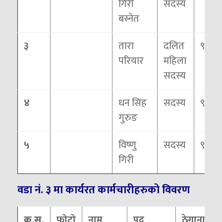
गिरी
सदस्य
बस्नेत
३
तारा
दलित
९८०६
परियार
महिला
सदस्य
४
धन सिंह
सदस्य
९८१६
गुरुङ
५
विष्णु
सदस्य
९८४६
गिरी
वडा नं. ३ मा कार्यरत कार्मचारीहरुको विवरण
क्र.स.
फोटो
नाम
पद
ठेगाना