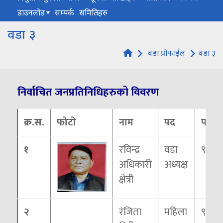
डाउनलोड
सम्पर्क
समितिहरु
वडा ३
वडा प्रोफाईल
वडा ३
निर्वाचित जनप्रतिनिधिहरुको विवरण
क्र.स.
फोटो
नाम
पद
फोन न
१
रविन्द्र
वडा
९८४६
अधिकारी
अध्यक्ष
क्षेत्री
२
रंजिता
महिला
९८०६