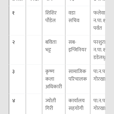
१
शिशिर
वडा
फलेवास
पौडेल
सचिव
न.पा. १०,
पर्वत
२
बविता
सब-
परशुराम
भट्ट
इन्जिनियर
न.पा. ११,
डडेलधुरा
३
कृष्ण
सामाजिक
पा.न.पा ,
कला
परिचालक
गोरखा
अधिकारी
४
ज्योती
कार्यालय
पा.न.पा,
गिरी
सहयोगी
गोरखा