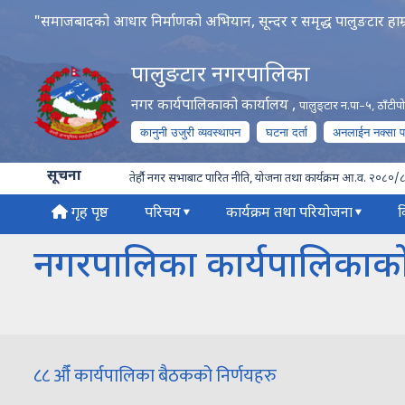
"समाजबादको आधार निर्माणको अभियान, सून्दर र समृद्ध पालुङटार हाम्
पालुङटार नगरपालिका
नगर कार्यपालिकाको कार्यालय
,
पालुङ्टार न.पा–५, ठाँटी
कानुनी उजुरी व्यवस्थापन
घटना दर्ता
अनलाईन नक्सा 
सूचना
तेर्हौ नगर सभाबाट पारित नीति, योजना तथा कार्यक्रम आ.व. २०८०/
गृह पृष्ठ
परिचय
कार्यक्रम तथा परियोजना
व
नगरपालिका कार्यपालिकाको 
८८ औँ कार्यपालिका बैठकको निर्णयहरु