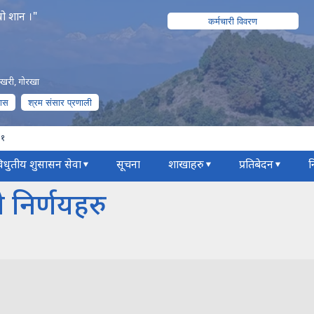
रो शान ।"
कर्मचारी विवरण
पोखरी, गोरखा
पास
श्रम संसार प्रणाली
८१
िधुतीय शुसासन सेवा
सूचना
शाखाहरु
प्रतिबेदन
न
निर्णयहरु