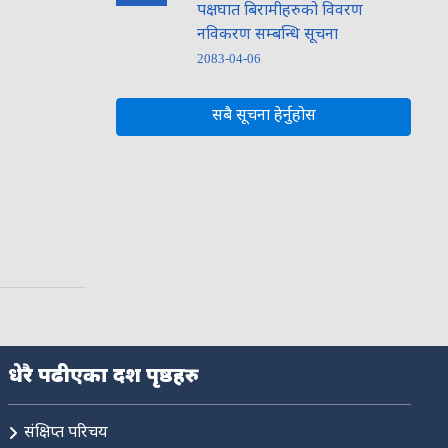
पक्षघात बिरामीहरुको विवरण
नविकरण सम्बन्धि सूचना
2083-04-06
सबै सूचना हेर्नुहोस
धेरै पढीएका दश पृष्ठहरु
संक्षिप्त परिचय
नमस्ते, यहाँहरुलाई हार्दिक स्वागत छ। म तपाईंको स्वचालित सहायक ।