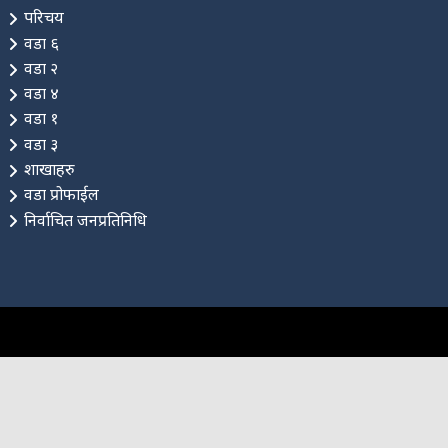
परिचय
वडा ६
वडा २
वडा ४
वडा १
वडा ३
शाखाहरु
वडा प्रोफाईल
निर्वाचित जनप्रतिनिधि
नमस्ते, यहाँहरुलाई हार्दिक स्वागत छ। म तपाईंको स्वचालित सहायक ।
यहाँहरुलाई म कसरी सहायता गर्न सक्छु भनेर हेर्न कृपया बटनहरुमा
थिच्नुहोस्।
नगरपालिका सेवाहरू
नागरिक सेवा
शैक्षिक सिफारिस
अनलाइन सेवा
कर तथा राजस्व
फोहोर व्यवस्थापन
योजना तथा बजेट