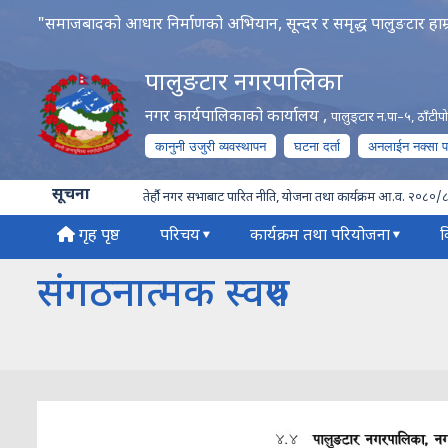
"समाजबादको आधार निर्माणको अभियान, सून्दर र समृद्ध पालुङटार हाम्
पालुङटार नगरपालिका
नगर कार्यपालिकाको कार्यालय
,
पालुङ्टार न.पा–५, ठाँटी
कानुनी उजुरी व्यवस्थापन
घटना दर्ता
अनलाईन नक्सा 
सूचना
तेर्हौ नगर सभाबाट पारित नीति, योजना तथा कार्यक्रम आ.व. २०८०/
गृह पृष्ठ
परिचय
कार्यक्रम तथा परियोजना
व
संगठनात्मक स्वरुप