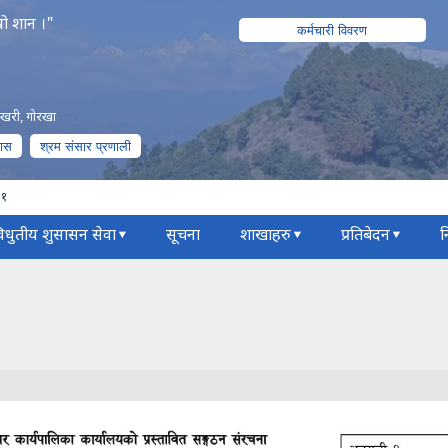
रो शान ।"
कर्मचारी विवरण
पोखरी, गोरखा
पास
श्रम संसार प्रणाली
८१
िधुतीय शुसासन सेवा
सूचना
शाखाहरु
प्रतिबेदन
न