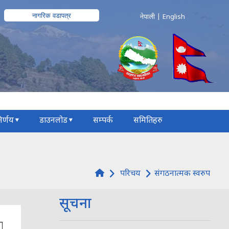
नागरिक वडापत्र
नेपाली
|
English
िर्णय
डाउनलोड
सम्पर्क
समितिहरु
परिचय
संगठनात्मक स्वरुप
सूचना