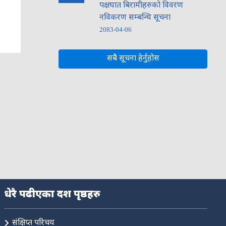
पक्षघात बिरामीहरुको विवरण
नविकरण सम्बन्धि सूचना
2083-04-06
सबै सूचना हेर्नुहोस
धेरै पढीएका दश पृष्ठहरु
संक्षिप्त परिचय