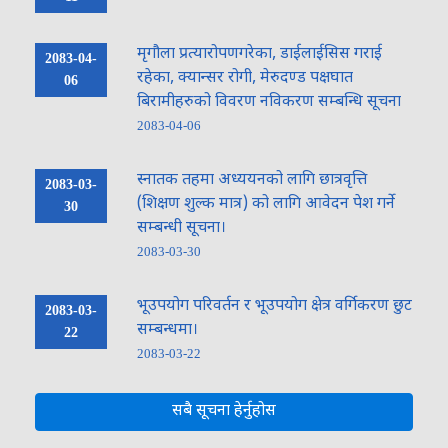
मृगौला प्रत्यारोपणगरेका, डाईलाईसिस गराई
2083-04-
रहेका, क्यान्सर रोगी, मेरुदण्ड पक्षघात
06
बिरामीहरुको विवरण नविकरण सम्बन्धि सूचना
2083-04-06
स्नातक तहमा अध्ययनको लागि छात्रवृत्ति
2083-03-
(शिक्षण शुल्क मात्र) को लागि आवेदन पेश गर्ने
30
सम्बन्धी सूचना।
2083-03-30
भूउपयोग परिवर्तन र भूउपयोग क्षेत्र वर्गिकरण छुट
2083-03-
सम्बन्धमा।
22
नमस्ते, यहाँहरुलाई हार्दिक स्वागत छ। म तपाईंको स्वचालित सहायक । यहाँहरुलाई
2083-03-22
म कसरी सहायता गर्न सक्छु भनेर हेर्न कृपया बटनहरुमा थिच्नुहोस्।
नगरपालिका सेवाहरू
सबै सूचना हेर्नुहोस
नागरिक सेवा
शैक्षिक सिफारिस
अनलाइन सेवा
कर तथा राजस्व