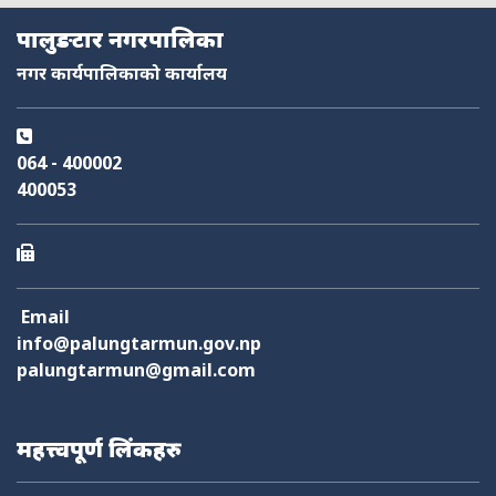
पालुङटार नगरपालिका
फोहोर व्यवस्थापन
योजना तथा बजेट
निर्माण स्वीकृति
आक्समिक सेवा
नगर कार्यपालिकाको कार्यालय
064 - 400002
400053
Email
info@palungtarmun.gov.np
palungtarmun@gmail.com
महत्त्वपूर्ण लिंकहरु