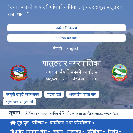
"समाजबादको आधार निर्माणको अभियान, सून्दर र समृद्ध पालुङटार
हाम्रो शान ।"
कर्मचारी विवरण
नागरिक वडापत्र
नेपाली
|
English
पालुङटार नगरपालिका
नगर कार्यपालिकाको कार्यालय
पालुङ्टार न.पा–५, ठाँटीपोखरी, गोरखा
कानुनी उजुरी व्यवस्थापन
घटना दर्ता
अनलाईन नक्सा पास
श्रम संसार प्रणाली
सूचना
तेर्हौ नगर सभाबाट पारित नीति, योजना तथा कार्यक्रम आ.व. २०८०/८१
गृह पृष्ठ
परिचय
कार्यक्रम तथा परियोजना
विधुतीय शुसासन सेवा
सूचना
शाखाहरु
प्रतिबेदन
निर्णय