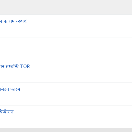
ेदन फाराम -२०७८
्वान सम्बन्धि TOR
 आबेदन फारम
िफिकेसन