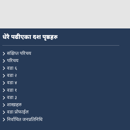
धेरै पढीएका दश पृष्ठहरु
संक्षिप्त परिचय
परिचय
वडा ६
वडा २
वडा ४
वडा १
वडा ३
शाखाहरु
वडा प्रोफाईल
निर्वाचित जनप्रतिनिधि