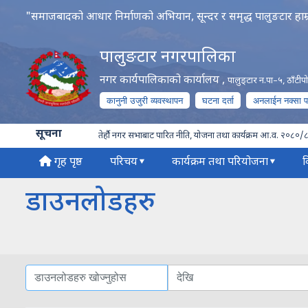
"समाजबादको आधार निर्माणको अभियान, सून्दर र समृद्ध पालुङटार हाम्
पालुङटार नगरपालिका
नगर कार्यपालिकाको कार्यालय
,
पालुङ्टार न.पा–५, ठाँटी
कानुनी उजुरी व्यवस्थापन
घटना दर्ता
अनलाईन नक्सा 
सूचना
तेर्हौ नगर सभाबाट पारित नीति, योजना तथा कार्यक्रम आ.व. २०८०/
गृह पृष्ठ
परिचय
कार्यक्रम तथा परियोजना
व
डाउनलोडहरु