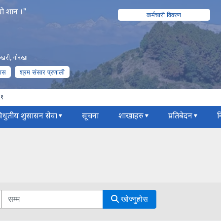
रो शान ।"
कर्मचारी विवरण
पोखरी, गोरखा
पास
श्रम संसार प्रणाली
८१
िधुतीय शुसासन सेवा
सूचना
शाखाहरु
प्रतिबेदन
न
खोज्नुहोस