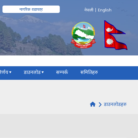
नागरिक वडापत्र
नेपाली
|
English
िर्णय
डाउनलोड
सम्पर्क
समितिहरु
डाउनलोडहरु