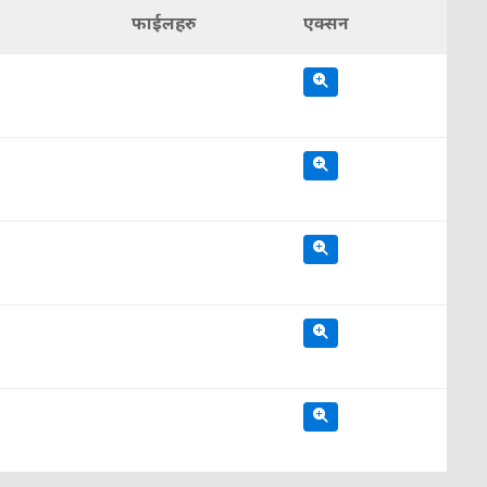
फाईलहरु
एक्सन