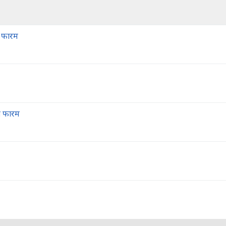
न फारम
त फारम