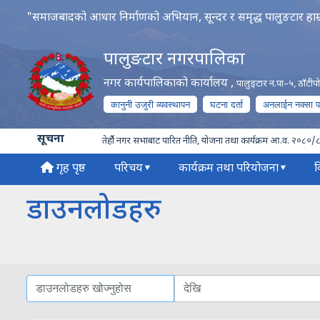
"समाजबादको आधार निर्माणको अभियान, सून्दर र समृद्ध पालुङटार हाम्
पालुङटार नगरपालिका
नगर कार्यपालिकाको कार्यालय
,
पालुङ्टार न.पा–५, ठाँटी
कानुनी उजुरी व्यवस्थापन
घटना दर्ता
अनलाईन नक्सा 
सूचना
तेर्हौ नगर सभाबाट पारित नीति, योजना तथा कार्यक्रम आ.व. २०८०/
गृह पृष्ठ
परिचय
कार्यक्रम तथा परियोजना
व
डाउनलोडहरु