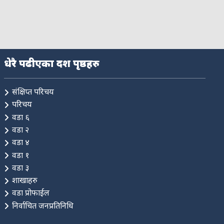
धेरै पढीएका दश पृष्ठहरु
संक्षिप्त परिचय
परिचय
वडा ६
वडा २
वडा ४
वडा १
वडा ३
शाखाहरु
वडा प्रोफाईल
निर्वाचित जनप्रतिनिधि