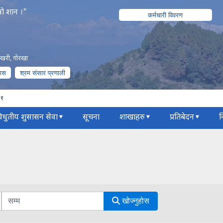
रो शान ।"
कर्मचारी विवरण
पोखरी, गोरखा
पास
श्रम संसार प्रणाली
८१
िधुतीय शुसासन सेवा
सूचना
शाखाहरु
प्रतिबेदन
न
खोज्नुहोस