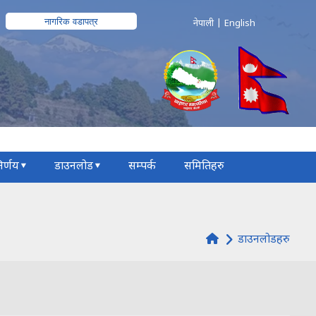
नागरिक वडापत्र
नेपाली
|
English
िर्णय
डाउनलोड
सम्पर्क
समितिहरु
डाउनलोडहरु