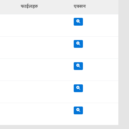
फाईलहरु
एक्सन