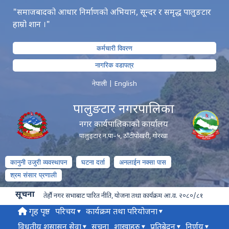
"समाजबादको आधार निर्माणको अभियान, सून्दर र समृद्ध पालुङटार
हाम्रो शान ।"
कर्मचारी विवरण
नागरिक वडापत्र
नेपाली
|
English
पालुङटार नगरपालिका
नगर कार्यपालिकाको कार्यालय
पालुङ्टार न.पा–५, ठाँटीपोखरी, गोरखा
कानुनी उजुरी व्यवस्थापन
घटना दर्ता
अनलाईन नक्सा पास
श्रम संसार प्रणाली
सूचना
तेर्हौ नगर सभाबाट पारित नीति, योजना तथा कार्यक्रम आ.व. २०८०/८१
गृह पृष्ठ
परिचय
कार्यक्रम तथा परियोजना
विधुतीय शुसासन सेवा
सूचना
शाखाहरु
प्रतिबेदन
निर्णय