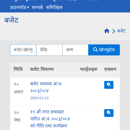
डाउनलोड
सम्पर्क
समितिहरु
बजेट
बजेट
खोज्नुहोस
मिति
बजेट विवरण
फाईलहरु
एक्सन
बजेट वक्तव्य आ.व.
१०
२०८३/०८४
असार
2083-03-10
१९ औं नगर सभाबाट
२०
पारित आ.व. २०८३/०८४
जेष्ठ
काे नीति तथा कार्यक्रम