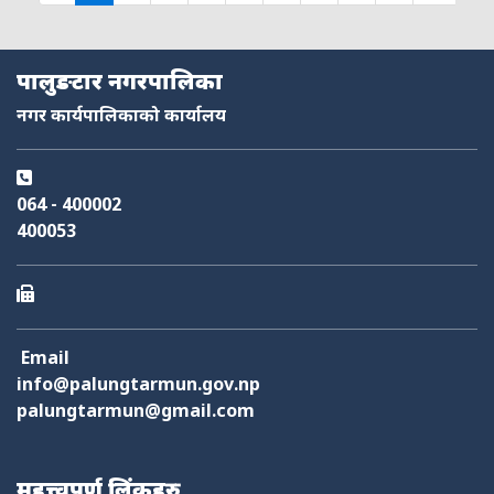
नमस्ते, यहाँहरुलाई हार्दिक स्वागत छ। म तपाईंको स्वचालित सहायक । यहाँहरुलाई
पालुङटार नगरपालिका
म कसरी सहायता गर्न सक्छु भनेर हेर्न कृपया बटनहरुमा थिच्नुहोस्।
नगर कार्यपालिकाको कार्यालय
नगरपालिका सेवाहरू
नागरिक सेवा
शैक्षिक सिफारिस
अनलाइन सेवा
कर तथा राजस्व
064 - 400002
फोहोर व्यवस्थापन
योजना तथा बजेट
निर्माण स्वीकृति
आक्समिक सेवा
400053
Email
info@palungtarmun.gov.np
palungtarmun@gmail.com
महत्त्वपूर्ण लिंकहरु