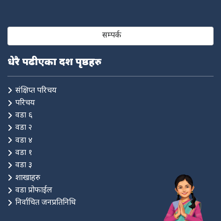
सम्पर्क
धेरै पढीएका दश पृष्ठहरु
संक्षिप्त परिचय
परिचय
वडा ६
वडा २
वडा ४
वडा १
वडा ३
शाखाहरु
वडा प्रोफाईल
निर्वाचित जनप्रतिनिधि