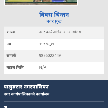
विवस चिन्तन
नगर प्रमुख
शाखा
नगर कार्यपालिकाको कार्यालय
पद
नगर प्रमुख
सम्पर्क
9856022449
बहाल मिति
N/A
नमस्ते, यहाँहरुलाई हार्दिक स्वागत छ। म तपाईंको स्वचालित सहायक । यहाँहरुलाई
म कसरी सहायता गर्न सक्छु भनेर हेर्न कृपया बटनहरुमा थिच्नुहोस्।
नगरपालिका सेवाहरू
पालुङटार नगरपालिका
नागरिक सेवा
शैक्षिक सिफारिस
अनलाइन सेवा
कर तथा राजस्व
नगर कार्यपालिकाको कार्यालय
फोहोर व्यवस्थापन
योजना तथा बजेट
निर्माण स्वीकृति
आक्समिक सेवा