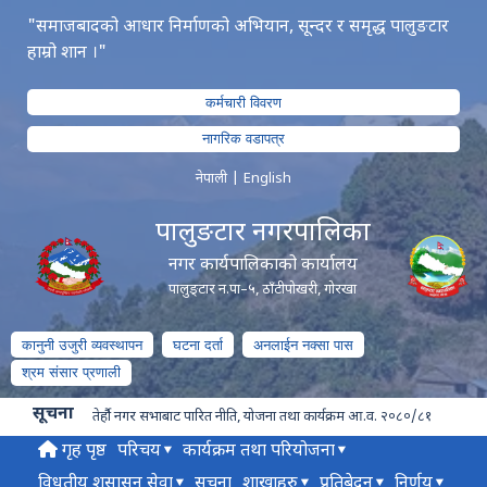
"समाजबादको आधार निर्माणको अभियान, सून्दर र समृद्ध पालुङटार
हाम्रो शान ।"
कर्मचारी विवरण
नागरिक वडापत्र
नेपाली
|
English
पालुङटार नगरपालिका
नगर कार्यपालिकाको कार्यालय
पालुङ्टार न.पा–५, ठाँटीपोखरी, गोरखा
कानुनी उजुरी व्यवस्थापन
घटना दर्ता
अनलाईन नक्सा पास
श्रम संसार प्रणाली
सूचना
तेर्हौ नगर सभाबाट पारित नीति, योजना तथा कार्यक्रम आ.व. २०८०/८१
गृह पृष्ठ
परिचय
कार्यक्रम तथा परियोजना
विधुतीय शुसासन सेवा
सूचना
शाखाहरु
प्रतिबेदन
निर्णय